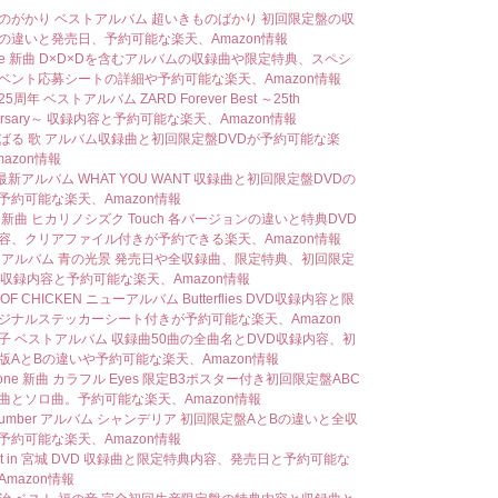
のがかり ベストアルバム 超いきものばかり 初回限定盤の収
の違いと発売日、予約可能な楽天、Amazon情報
Nee 新曲 D×D×Dを含むアルバムの収録曲や限定特典、スペシ
ベント応募シートの詳細や予約可能な楽天、Amazon情報
25周年 ベストアルバム ZARD Forever Best ～25th
versary～ 収録内容と予約可能な楽天、Amazon情報
ばる 歌 アルバム収録曲と初回限定盤DVDが予約可能な楽
azon情報
 最新アルバム WHAT YOU WANT 収録曲と初回限定盤DVDの
予約可能な楽天、Amazon情報
S 新曲 ヒカリノシズク Touch 各バージョンの違いと特典DVD
容、クリアファイル付きが予約できる楽天、Amazon情報
 アルバム 青の光景 発売日や全収録曲、限定特典、初回限定
D収録内容と予約可能な楽天、Amazon情報
 OF CHICKEN ニューアルバム Butterflies DVD収録内容と限
ジナルステッカーシート付きが予約可能な楽天、Amazon
子 ベストアルバム 収録曲50曲の全曲名とDVD収録内容、初
版AとBの違いや予約可能な楽天、Amazon情報
 zone 新曲 カラフル Eyes 限定B3ポスター付き初回限定盤ABC
曲とソロ曲。予約可能な楽天、Amazon情報
 number アルバム シャンデリア 初回限定盤AとBの違いと全収
予約可能な楽天、Amazon情報
ast in 宮城 DVD 収録曲と限定特典内容、発売日と予約可能な
mazon情報