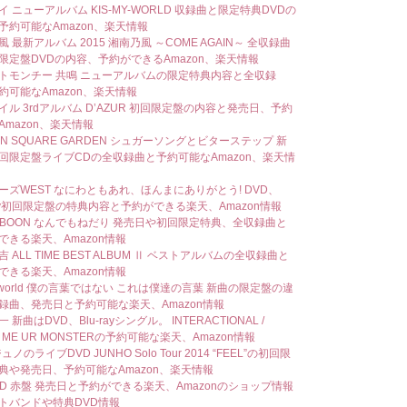
 ニューアルバム KIS-MY-WORLD 収録曲と限定特典DVDの
予約可能なAmazon、楽天情報
 最新アルバム 2015 湘南乃風 ～COME AGAIN～ 全収録曲
限定盤DVDの内容、予約ができるAmazon、楽天情報
トモンチー 共鳴 ニューアルバムの限定特典内容と全収録
約可能なAmazon、楽天情報
イル 3rdアルバム D’AZUR 初回限定盤の内容と発売日、予約
Amazon、楽天情報
ON SQUARE GARDEN シュガーソングとビターステップ 新
回限定盤ライブCDの全収録曲と予約可能なAmazon、楽天情
ーズWEST なにわともあれ、ほんまにありがとう! DVD、
-ray初回限定盤の特典内容と予約ができる楽天、Amazon情報
A-BOON なんでもねだり 発売日や初回限定特典、全収録曲と
できる楽天、Amazon情報
 ALL TIME BEST ALBUM Ⅱ ベストアルバムの全収録曲と
できる楽天、Amazon情報
Rworld 僕の言葉ではない これは僕達の言葉 新曲の限定盤の違
録曲、発売日と予約可能な楽天、Amazon情報
 新曲はDVD、Blu-rayシングル。 INTERACTIONAL /
 ME UR MONSTERの予約可能な楽天、Amazon情報
ジュノのライブDVD JUNHO Solo Tour 2014 “FEEL”の初回限
典や発売日、予約可能なAmazon、楽天情報
 RED 赤盤 発売日と予約ができる楽天、Amazonのショップ情報
トバンドや特典DVD情報