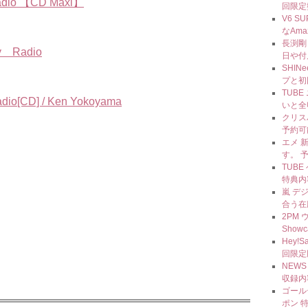
adio 【CD Maxi】
回限定
V6 S
なAm
長渕剛
y Radio
日や付
SHI
プと初
TUBE
o[CD] / Ken Yokoyama
いと全
クリス
予約可
エメ 新
す。 
TUBE 
特典内
嵐 デ
合う在
2PM 
Show
Hey!
回限定
NEW
収録内
ゴール
ポン 