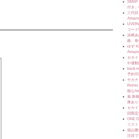
SMAP
付き」
三代目 J
Amaz
UVER
コード
浜崎あゆ
曲、発
ゆず 
Amaz
セカイ
や連動
back
予約可
サカナ
Rem
能なA
嵐 新
庫あり
セカイ
回限定
ONE 
リスト
福山雅治
注目で