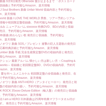
 新曲 9月9日発売 Otherside 愛が止まるまで 「ポストカード
収録曲と予約可能なAmazon、楽天情報
 Soul Brothers 新曲 Unfair World 収録内容と予約可能な
on、楽天情報
world 新曲 I LOVE THE WORLD 男祭、ツアー予約シリアル
情報や初回限定盤収録曲、予約可能なAmazon、楽天情報
み ニューアルバム sixxxxxx 特典DVD、BDの内容と収録
売日、予約可能なAmazon、楽天情報
43th新曲 終わらない歌 発売日と収録曲、予約可能な
on、楽天情報
ノオワリ 新曲 SOS／プレゼント 進撃の巨人主題歌の発売日
応募特典詳細と予約可能なAmazon、楽天情報
 number 新曲 手紙 完全生産限定盤DVDの収録内容と発売日、
能なAmazon、楽天情報
クション 最新アルバム 懐かしい月は新しい月 ～Coupling＆
ix works～ 収録曲と初回限定盤BD、DVDの収録内容、予約可
mazon、楽天情報
曲 愛を叫べ ユメニカケル 初回限定盤の全収録曲と発売日、在
で予約可能なAmazon、楽天情報
ノオワリ 新曲 ANTI-HERO（アンタイヒーロー） 発売日と初
盤の収録内容の違い、予約可能なAmazon、楽天情報
OK ROCK 35xxxv Deluxe Edition（輸入盤）の発売日と収録曲
、予約可能なAmazon、楽天情報
 I am a HERO 31th新曲は25周年特典マフラータオル付が
す。 発売日と予約可能なAmazon、楽天情報