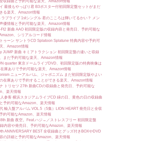
全収録曲と予約可能な楽天、Amazon情報
イ 最後もやっぱり君 B3ポスター付初回限定盤セットがまだ
きる楽天、Amazon情報
rs ラブライブ 1stシングル 君のこころは輝いてるかい？ メン
声優情報と予約可能な楽天、Amazon情報
My-Ft2 新曲 AAO 初回限定版の収録内容と発売日、予約可能な
Amazon、シリアルコード情報
ゥーン サントラCD Splatoon Splatune 特典内容や予約可
天、Amazon情報
say JUMP 新曲 キミアトラクション 初回限定盤の違いと収録
、まだ予約可能な楽天、Amazon情報
TUN quarter 東京ドームライブDVD、初回限定版の特典映像は
 在庫ありで予約可能な楽天、Amazon情報
aponism ニューアルバム、ジャポニズム まだ初回限定版やよい
の在庫ありで予約することができる楽天、Amazon情報
ナ トリセツ 27th 新曲CDの収録曲と発売日、予約可能な
on、楽天情報
二人参客 横浜スタジアムライブCD 緑の日、黄色の日の収録曲
と予約可能なAmazon、楽天情報
 輸入盤アルバム VOL.5（5集）LION HEART 発売日と全収
予約可能なAmazon、楽天情報
 18th 新曲 夜空。Feat.ハジ→／ストレスフリー 初回限定盤
収録内容や発売日、予約可能なAmazon、楽天情報
10th ANNIVERSARY BEST 全収録曲とグッズ付きBOXやDVD
容の詳細と予約可能なAmazon、楽天情報