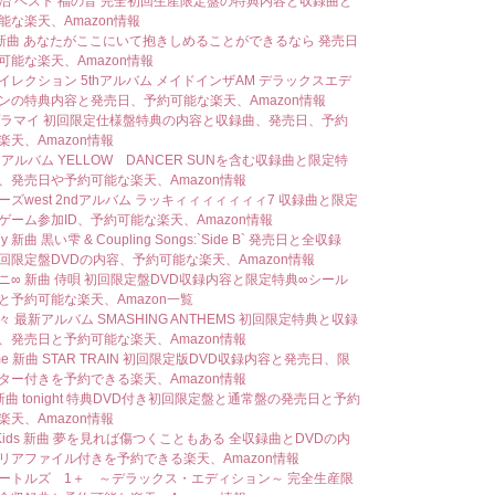
治 ベスト 福の音 完全初回生産限定盤の特典内容と収録曲と
能な楽天、Amazon情報
a 新曲 あなたがここにいて抱きしめることができるなら 発売日
可能な楽天、Amazon情報
イレクション 5thアルバム メイドインザAM デラックスエデ
ンの特典内容と発売日、予約可能な楽天、Amazon情報
o プラマイ 初回限定仕様盤特典の内容と収録曲、発売日、予約
楽天、Amazon情報
 アルバム YELLOW DANCER SUNを含む収録曲と限定特
、発売日や予約可能な楽天、Amazon情報
ーズwest 2ndアルバム ラッキィィィィィィィ7 収録曲と限定
ゲーム参加ID、予約可能な楽天、Amazon情報
fly 新曲 黒い雫 & Coupling Songs:`Side B` 発売日と全収録
回限定盤DVDの内容、予約可能な楽天、Amazon情報
ニ∞ 新曲 侍唄 初回限定盤DVD収録内容と限定特典∞シール
と予約可能な楽天、Amazon一覧
 最新アルバム SMASHING ANTHEMS 初回限定特典と収録
、発売日と予約可能な楽天、Amazon情報
ume 新曲 STAR TRAIN 初回限定版DVD収録内容と発売日、限
ター付きを予約できる楽天、Amazon情報
 新曲 tonight 特典DVD付き初回限定盤と通常盤の発売日と予約
楽天、Amazon情報
i Kids 新曲 夢を見れば傷つくこともある 全収録曲とDVDの内
リアファイル付きを予約できる楽天、Amazon情報
ートルズ 1＋ ～デラックス・エディション～ 完全生産限