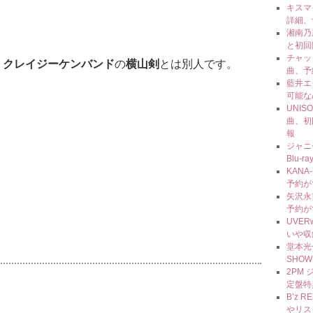
キスマイ
詳細、
湘南乃風
と初回
チャッ
、
クレイジーケンバンド
の
横山剣
とは別人です。
曲、予
藍井エ
可能な
UNIS
曲、初
報
ジャニ
Blu
KAN
予約が
矢沢永吉
予約が
UVE
いや収
堂本光一
SHOW
2PM 
定盤特
B’z
やリス