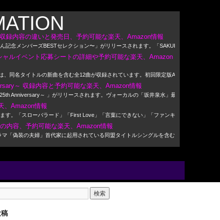
MATION
収録内容の違いと発売日、予約可能な楽天、Amazon情報
記念メンバーズBESTセレクション〜」がリリースされます。「SAKURA、ブルーバー
ペシャルイベント応募シートの詳細や予約可能な楽天、Amazon
には、同名タイトルの新曲を含む全12曲が収録されています。初回限定版Aは特典映像が収録され
nniversary～ 収録内容と予約可能な楽天、Amazon情報
st ～25th Anniversary～ 」がリリースされます。ヴォーカルの「坂井泉水」最後のレコー
、Amazon情報
す。「スローバラード」「First Love」「言葉にできない」「ファンキー・モンキー
VDの内容、予約可能な楽天、Amazon情報
れます。ドラマ「偽装の夫婦」首代家に起用されている同盟タイトルシングルを含む収録曲リスト
投稿