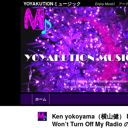
YOYAKUTIONミュージック
Enjoy Music
ホーム
Ken yokoyama（横山
Won’t Turn Off My Ra