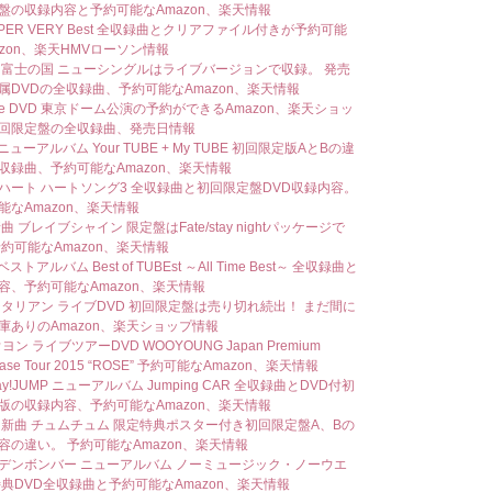
盤の収録内容と予約可能なAmazon、楽天情報
UPER VERY Best 全収録曲とクリアファイル付きが予約可能
azon、楽天HMVローソン情報
 富士の国 ニューシングルはライブバージョンで収録。 発売
属DVDの全収録曲、予約可能なAmazon、楽天情報
Nee DVD 東京ドーム公演の予約ができるAmazon、楽天ショッ
回限定盤の全収録曲、発売日情報
 ニューアルバム Your TUBE + My TUBE 初回限定版AとBの違
収録曲、予約可能なAmazon、楽天情報
ハート ハートソング3 全収録曲と初回限定盤DVD収録内容。
能なAmazon、楽天情報
曲 ブレイブシャイン 限定盤はFate/stay nightパッケージで
予約可能なAmazon、楽天情報
ベストアルバム Best of TUBEst ～All Time Best～ 全収録曲と
容、予約可能なAmazon、楽天情報
ジタリアン ライブDVD 初回限定盤は売り切れ続出！ まだ間に
庫ありのAmazon、楽天ショップ情報
ウヨン ライブツアーDVD WOOYOUNG Japan Premium
case Tour 2015 “ROSE” 予約可能なAmazon、楽天情報
Say!JUMP ニューアルバム Jumping CAR 全収録曲とDVD付初
版の収録内容、予約可能なAmazon、楽天情報
S 新曲 チュムチュム 限定特典ポスター付き初回限定盤A、Bの
容の違い。 予約可能なAmazon、楽天情報
デンボンバー ニューアルバム ノーミュージック・ノーウエ
特典DVD全収録曲と予約可能なAmazon、楽天情報