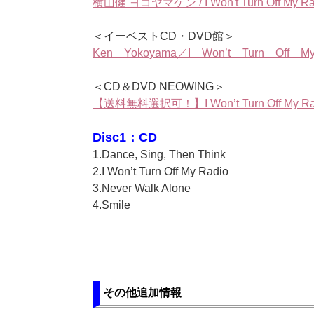
横山健 ヨコヤマケン / I Won't Turn Off My R
＜イーベストCD・DVD館＞
Ken Yokoyama／I Won’t Turn Off M
＜CD＆DVD NEOWING＞
【送料無料選択可！】I Won’t Turn Off My Radi
Disc1：CD
1.Dance, Sing, Then Think
2.I Won’t Turn Off My Radio
3.Never Walk Alone
4.Smile
その他追加情報