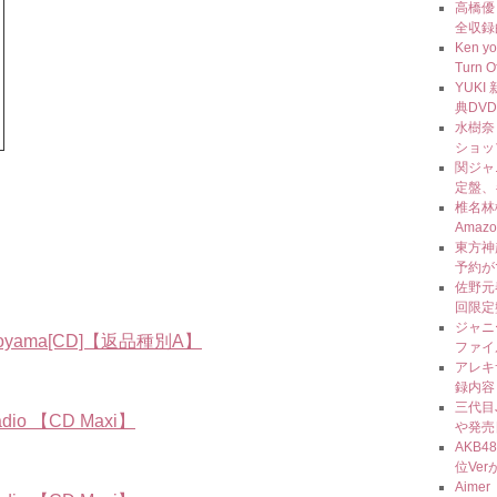
高橋優 
全収録
Ken 
Turn 
YUK
典DV
水樹奈々
ショッ
関ジャ
定盤、
椎名林
Ama
東方神
予約が
佐野元春
回限定
ジャニ
 Yokoyama[CD]【返品種別A】
ファイ
アレキ
録内容
三代目J 
adio 【CD Maxi】
や発売
AKB4
位Ve
Aim