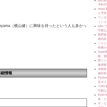
福山雅
予約可
miw
と予約
ワンダ
ィショ
koyama（横山健）に興味を持ったという人も多かっ
aik
可能な
星野源
典内容
ジャニ
特典の
Super
曲、初
関ジャ
集情報
水樹奈々
」の詳細情報
曲内容
Perf
定ポス
YUKI
可能な
KinK
容、ク
ザ・ビ