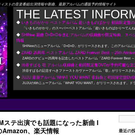
! アーティストの音楽番組出演情報や新曲、最新アルバムの通販予約情報サイト
THE LATEST INFOR
いきものがかり ベストアルバム 超いきものばかり 初回限定盤の
「いきものがかり」のスーパーベストアルバム「超いきものばかり〜てんねん
SHINee 新曲 D×D×Dを含むアルバムの収録曲や限定特典、ス
情報
SHINeeのニューアルバム「D×D×D」がリリースされます。このアルバム
ZARD 25周年 ベストアルバム ZARD Forever Best ～25th A
ZARDのデビュー25周年を記念したベストアルバム「ZARD Forever Be
渋谷すばる 歌 アルバム収録曲と初回限定盤DVDが予約可能な楽天
渋谷すばるの記念すべきファーストカヴァーアルバム「歌」がリリースされま
JUJU 最新アルバム WHAT YOU WANT 収録曲と初回限定盤D
JUJUの6thニューアルバム「WHAT YOU WANT」がリリースさ
健） Mステ出演でも話題になった新曲 I
dio のAmazon、楽天情報
最近の