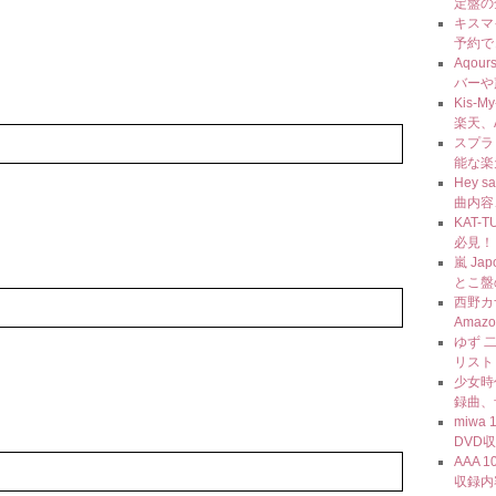
定盤の
キスマ
予約で
Aqou
バーや
Kis-
楽天、
スプラト
能な楽
Hey 
曲内容
KAT-
必見！
嵐 J
とこ盤
西野カ
Amaz
ゆず 
リスト
少女時代
録曲、
miwa
DVD
AAA 
収録内