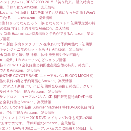
ベストアルバム BEST 2009-2015 『笑う約束』 購入特典と
曲、予約可能なAmazon、楽天情報
yokoyama（横山健） Mステ出演でも話題になった新曲 I Won’t
Off My Radio のAmazon、楽天情報
I 新曲 好きってなんだろう…涙/となりのメトロ 初回限定盤の特
Dの収録内容と予約可能なAmazon、楽天情報
 新曲 Exterminate 特典情報と予約ができるAmazon、楽天
プ情報
ニ∞ 新曲 前向きスクリーム 在庫ありで予約可能な（初回限
キャンジャニ盤のセットもあり）Amazon、楽天情報
檎 新曲 長く短い祭 神様、仏様 発売日や予約可能な
zon、楽天、HMVローソンなどショップ情報
起 DVD WITH 全収録曲と初回生産限定盤の特典、発売日、
できるAmazon、楽天情報
&THE COYOTE BAND ニューアルバム BLOOD MOON 初
盤の収録内容と予約可能なAmazon、楽天情報
ーズWEST 新曲 バリ ハピ 初回盤全収録曲と発売日、クリア
ル付きを予約可能なAmazon、楽天情報
サンドロス ニューアルバム ALXD 初回限定盤特典DVDの収
と全収録曲とAmazon、楽天情報
Soul Brothers 新曲 Summer Madness 特典DVDの収録内容
日、予約可能なAmazon、楽天情報
8 リクエストアワー 2015 DVD メイキング映像も充実の200
rがおすすめです。 予約可能なAmazon、楽天情報
er（エメ） DAWN 3rdニューアルバムの全収録曲と発売日、初