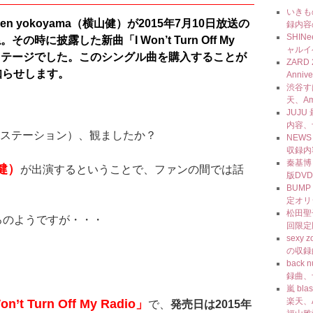
いきも
yokoyama（横山健）が2015年7月10日放送の
録内容
SHI
に披露した新曲「I Won’t Turn Off My
ャルイ
なステージでした。このシングル曲を購入することが
ZARD 
知らせします。
Anni
渋谷す
天、Am
JUJU
内容、
ックステーション）、観ましたか？
NEW
収録内
秦基博
山健）
が出演するということで、ファンの間では話
版DV
BUMP
定オリ
松田聖
ろのようですが・・・
回限定
sexy
の収録
back
録曲、
嵐 bl
楽天、A
on’t Turn Off My Radio」
で、
発売日は2015年