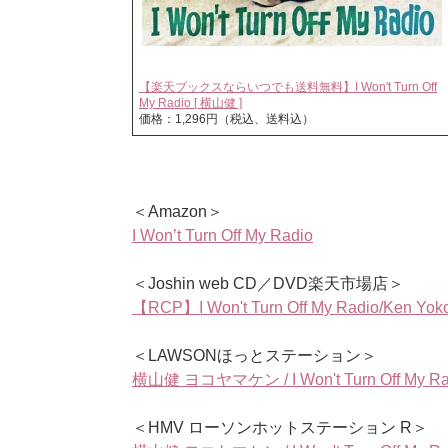
【楽天ブックスならいつでも送料無料】I Won't Turn Off
My Radio [ 横山健 ]
価格：1,296円（税込、送料込）
＜Amazon＞
I Won’t Turn Off My Radio
＜Joshin web CD／DVD楽天市場店＞
【RCP】I Won't Turn Off My Radio/Ken
＜LAWSONほっとステーション＞
横山健 ヨコヤマケン / I Won't Turn Off My R
＜HMV ローソンホットステーション R＞