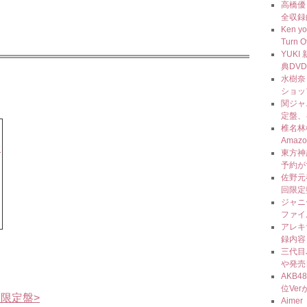
高橋優 
全収録
Ken 
Turn 
YUK
典DV
水樹奈々
ショッ
関ジャ
定盤、
椎名林
Ama
東方神
予約が
佐野元春
回限定
ジャニ
ファイ
アレキ
録内容
三代目J 
や発売
AKB4
位Ve
生産限定盤>
Aim