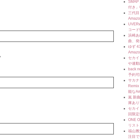
SMAP
付き」
三代目 J
Amaz
UVER
コード
浜崎あゆ
曲、発
ゆず 
Amaz
‘
セカイ
や連動
back
予約可
サカナ
Rem
能なA
嵐 新
庫あり
セカイ
回限定
ONE 
リスト
福山雅治
注目で