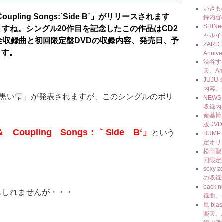
いきも
oupling Songs:`Side B`」がリリースされます
録内容
SHI
すね。シングル20作目を記念したこの作品はCD2
ャルイ
全収録曲と初回限定盤DVDの収録内容、発売日、予
ZARD 
ます。
Anni
渋谷す
天、Am
JUJU
内容、
「黒い雫」が発表されますが、このシングルのボリ
NEW
収録内
。
秦基博
版DV
Coupling Songs：｀Side B‘」
という
BUMP
定オリ
。
松田聖
回限定
sexy
の収録
back
もしれませんが・・・
録曲、
嵐 bl
楽天、A