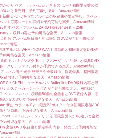
のがかり ベストアルバム 超いきものばかり 初回限定盤の収
の違いと発売日、予約可能な楽天、Amazon情報
Nee 新曲 D×D×Dを含むアルバムの収録曲や限定特典、スペシ
ベント応募シートの詳細や予約可能な楽天、Amazon情報
25周年 ベストアルバム ZARD Forever Best ～25th
versary～ 収録内容と予約可能な楽天、Amazon情報
ばる 歌 アルバム収録曲と初回限定盤DVDが予約可能な楽
azon情報
 最新アルバム WHAT YOU WANT 収録曲と初回限定盤DVDの
予約可能な楽天、Amazon情報
S 新曲 ヒカリノシズク Touch 各バージョンの違いと特典DVD
容、クリアファイル付きが予約できる楽天、Amazon情報
 アルバム 青の光景 発売日や全収録曲、限定特典、初回限定
D収録内容と予約可能な楽天、Amazon情報
 OF CHICKEN ニューアルバム Butterflies DVD収録内容と限
ジナルステッカーシート付きが予約可能な楽天、Amazon
子 ベストアルバム 収録曲50曲の全曲名とDVD収録内容、初
版AとBの違いや予約可能な楽天、Amazon情報
 zone 新曲 カラフル Eyes 限定B3ポスター付き初回限定盤ABC
曲とソロ曲。予約可能な楽天、Amazon情報
 number アルバム シャンデリア 初回限定盤AとBの違いと全収
予約可能な楽天、Amazon情報
ast in 宮城 DVD 収録曲と限定特典内容、発売日と予約可能な
mazon情報