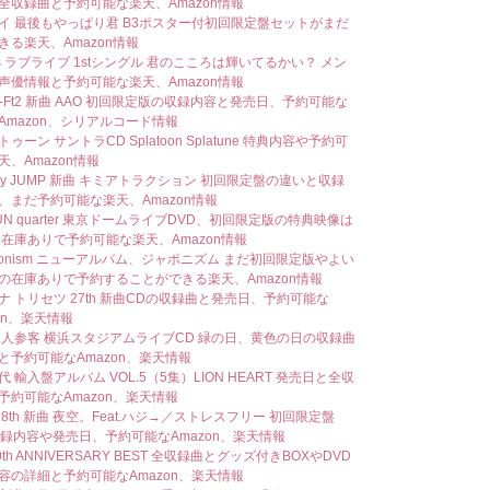
全収録曲と予約可能な楽天、Amazon情報
イ 最後もやっぱり君 B3ポスター付初回限定盤セットがまだ
きる楽天、Amazon情報
rs ラブライブ 1stシングル 君のこころは輝いてるかい？ メン
声優情報と予約可能な楽天、Amazon情報
My-Ft2 新曲 AAO 初回限定版の収録内容と発売日、予約可能な
Amazon、シリアルコード情報
ゥーン サントラCD Splatoon Splatune 特典内容や予約可
天、Amazon情報
say JUMP 新曲 キミアトラクション 初回限定盤の違いと収録
、まだ予約可能な楽天、Amazon情報
TUN quarter 東京ドームライブDVD、初回限定版の特典映像は
 在庫ありで予約可能な楽天、Amazon情報
aponism ニューアルバム、ジャポニズム まだ初回限定版やよい
の在庫ありで予約することができる楽天、Amazon情報
ナ トリセツ 27th 新曲CDの収録曲と発売日、予約可能な
on、楽天情報
二人参客 横浜スタジアムライブCD 緑の日、黄色の日の収録曲
と予約可能なAmazon、楽天情報
 輸入盤アルバム VOL.5（5集）LION HEART 発売日と全収
予約可能なAmazon、楽天情報
 18th 新曲 夜空。Feat.ハジ→／ストレスフリー 初回限定盤
収録内容や発売日、予約可能なAmazon、楽天情報
10th ANNIVERSARY BEST 全収録曲とグッズ付きBOXやDVD
容の詳細と予約可能なAmazon、楽天情報