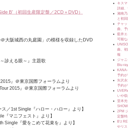
キスマイ
詳細、
gs：’Side B’（初回生産限定盤／2CD＋DVD）
湘南乃風
と初回
チャッ
曲、予
藍井エ
可能な
ree Live＠大阪城西の丸庭園」の模様を収録したDVD
UNIS
曲、初
報
ジャニ
無痛～診える眼～』主題歌
Blu
KAN
予約が
矢沢永吉
TE Tour 2015』＠東京国際フォーラムより
予約が
WHITE Tour 2015』＠東京国際フォーラムより
UVE
いや収
堂本光一
SHOW
ース／1st Single『ハロー・ハロー』より】
2PM 
Single『マニフェスト』より】
定盤特
B’z
4th Single『愛をこめて花束を』より】
やリス