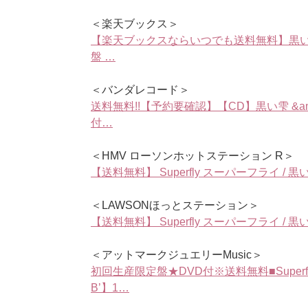
＜楽天ブックス＞
【楽天ブックスならいつでも送料無料】黒い雫 ＆ 
盤 …
＜バンダレコード＞
送料無料!!【予約要確認】【CD】黒い雫 &amp; Co
付…
＜HMV ローソンホットステーション R＞
【送料無料】 Superfly スーパーフライ / 黒い雫 ＆
＜LAWSONほっとステーション＞
【送料無料】 Superfly スーパーフライ / 黒い雫 ＆
＜アットマークジュエリーMusic＞
初回生産限定盤★DVD付※送料無料■Superfly 2C
B’】1…