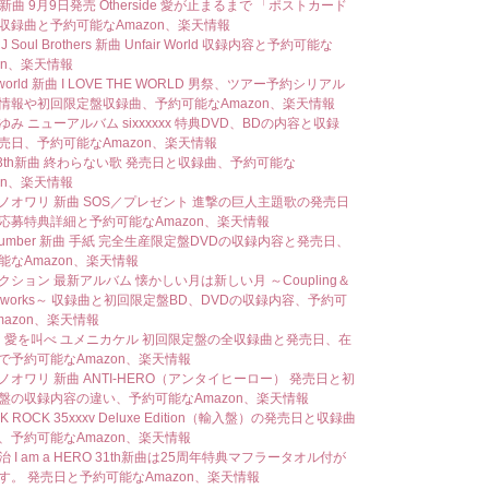
 新曲 9月9日発売 Otherside 愛が止まるまで 「ポストカード
収録曲と予約可能なAmazon、楽天情報
 Soul Brothers 新曲 Unfair World 収録内容と予約可能な
on、楽天情報
world 新曲 I LOVE THE WORLD 男祭、ツアー予約シリアル
情報や初回限定盤収録曲、予約可能なAmazon、楽天情報
み ニューアルバム sixxxxxx 特典DVD、BDの内容と収録
売日、予約可能なAmazon、楽天情報
43th新曲 終わらない歌 発売日と収録曲、予約可能な
on、楽天情報
ノオワリ 新曲 SOS／プレゼント 進撃の巨人主題歌の発売日
応募特典詳細と予約可能なAmazon、楽天情報
 number 新曲 手紙 完全生産限定盤DVDの収録内容と発売日、
能なAmazon、楽天情報
クション 最新アルバム 懐かしい月は新しい月 ～Coupling＆
ix works～ 収録曲と初回限定盤BD、DVDの収録内容、予約可
mazon、楽天情報
曲 愛を叫べ ユメニカケル 初回限定盤の全収録曲と発売日、在
で予約可能なAmazon、楽天情報
ノオワリ 新曲 ANTI-HERO（アンタイヒーロー） 発売日と初
盤の収録内容の違い、予約可能なAmazon、楽天情報
OK ROCK 35xxxv Deluxe Edition（輸入盤）の発売日と収録曲
、予約可能なAmazon、楽天情報
 I am a HERO 31th新曲は25周年特典マフラータオル付が
す。 発売日と予約可能なAmazon、楽天情報