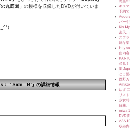
定盤の
城西の丸庭園」
の模様を収録したDVDが付いていま
キスマ
予約で
Aqou
バーや
_^*）
Kis-
楽天、
スプラト
能な楽
Hey 
曲内容
KAT-
必見！
嵐 J
とこ盤
西野カ
ngs：｀Side B‘」の詳細情報
Amaz
ゆず 
リスト
少女時代
録曲、
miwa
DVD
AAA 
収録内