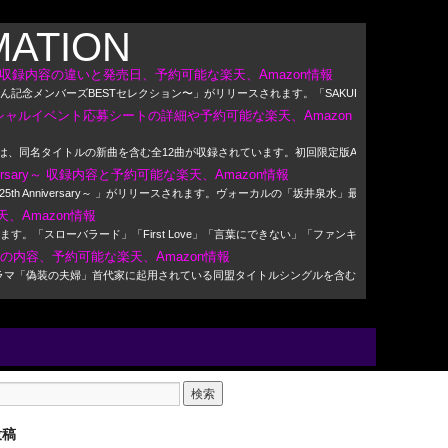
MATION
収録内容の違いと発売日、予約可能な楽天、Amazon情報
記念メンバーズBESTセレクション〜」がリリースされます。「SAKURA、ブルーバー
ペシャルイベント応募シートの詳細や予約可能な楽天、Amazon
には、同名タイトルの新曲を含む全12曲が収録されています。初回限定版Aは特典映像が収録され
nniversary～ 収録内容と予約可能な楽天、Amazon情報
st ～25th Anniversary～ 」がリリースされます。ヴォーカルの「坂井泉水」最後のレコー
、Amazon情報
す。「スローバラード」「First Love」「言葉にできない」「ファンキー・モンキー
VDの内容、予約可能な楽天、Amazon情報
れます。ドラマ「偽装の夫婦」首代家に起用されている同盟タイトルシングルを含む収録曲リスト
投稿