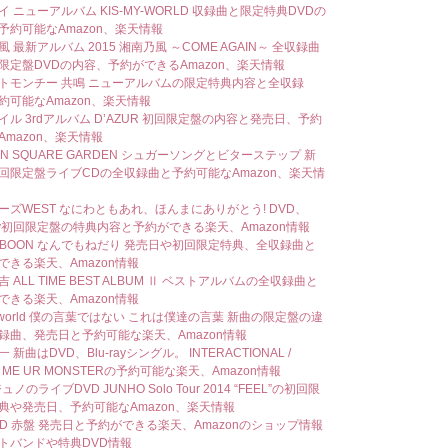
 ニューアルバム KIS-MY-WORLD 収録曲と限定特典DVDの
予約可能なAmazon、楽天情報
 最新アルバム 2015 湘南乃風 ～COME AGAIN～ 全収録曲
限定盤DVDの内容、予約ができるAmazon、楽天情報
トモンチー 共鳴 ニューアルバムの限定特典内容と全収録
約可能なAmazon、楽天情報
イル 3rdアルバム D’AZUR 初回限定盤の内容と発売日、予約
Amazon、楽天情報
ON SQUARE GARDEN シュガーソングとビターステップ 新
回限定盤ライブCDの全収録曲と予約可能なAmazon、楽天情
ーズWEST なにわともあれ、ほんまにありがとう! DVD、
-ray初回限定盤の特典内容と予約ができる楽天、Amazon情報
A-BOON なんでもねだり 発売日や初回限定特典、全収録曲と
できる楽天、Amazon情報
 ALL TIME BEST ALBUM Ⅱ ベストアルバムの全収録曲と
できる楽天、Amazon情報
Rworld 僕の言葉ではない これは僕達の言葉 新曲の限定盤の違
録曲、発売日と予約可能な楽天、Amazon情報
 新曲はDVD、Blu-rayシングル。 INTERACTIONAL /
 ME UR MONSTERの予約可能な楽天、Amazon情報
ジュノのライブDVD JUNHO Solo Tour 2014 “FEEL”の初回限
典や発売日、予約可能なAmazon、楽天情報
 RED 赤盤 発売日と予約ができる楽天、Amazonのショップ情報
トバンドや特典DVD情報