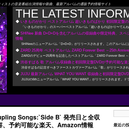
! アーティストの音楽番組出演情報や新曲、最新アルバムの通販予約情報サイト
THE LATEST INFOR
いきものがかり ベストアルバム 超いきものばかり 初回限定盤の
「いきものがかり」のスーパーベストアルバム「超いきものばかり〜てんねん
SHINee 新曲 D×D×Dを含むアルバムの収録曲や限定特典、ス
情報
SHINeeのニューアルバム「D×D×D」がリリースされます。このアルバム
ZARD 25周年 ベストアルバム ZARD Forever Best ～25th A
ZARDのデビュー25周年を記念したベストアルバム「ZARD Forever Be
渋谷すばる 歌 アルバム収録曲と初回限定盤DVDが予約可能な楽天
渋谷すばるの記念すべきファーストカヴァーアルバム「歌」がリリースされま
JUJU 最新アルバム WHAT YOU WANT 収録曲と初回限定盤D
JUJUの6thニューアルバム「WHAT YOU WANT」がリリースさ
upling Songs:`Side B` 発売日と全収
容、予約可能な楽天、Amazon情報
最近の