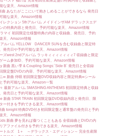
治 ベスト 福の音 完全初回生産限定盤の特典内容と収録曲と
能な楽天、Amazon情報
a 新曲 あなたがここにいて抱きしめることができるなら 発売日
可能な楽天、Amazon情報
イレクション 5thアルバム メイドインザAM デラックスエデ
ンの特典内容と発売日、予約可能な楽天、Amazon情報
o プラマイ 初回限定仕様盤特典の内容と収録曲、発売日、予約
楽天、Amazon情報
 アルバム YELLOW DANCER SUNを含む収録曲と限定特
、発売日や予約可能な楽天、Amazon情報
ーズwest 2ndアルバム ラッキィィィィィィィ7 収録曲と限定
ゲーム参加ID、予約可能な楽天、Amazon情報
fly 新曲 黒い雫 & Coupling Songs:`Side B` 発売日と全収録
回限定盤DVDの内容、予約可能な楽天、Amazon情報
ニ∞ 新曲 侍唄 初回限定盤DVD収録内容と限定特典∞シール
と予約可能な楽天、Amazon一覧
 最新アルバム SMASHING ANTHEMS 初回限定特典と収録
、発売日と予約可能な楽天、Amazon情報
ume 新曲 STAR TRAIN 初回限定版DVD収録内容と発売日、限
ター付きを予約できる楽天、Amazon情報
 新曲 tonight 特典DVD付き初回限定盤と通常盤の発売日と予約
楽天、Amazon情報
i Kids 新曲 夢を見れば傷つくこともある 全収録曲とDVDの内
リアファイル付きを予約できる楽天、Amazon情報
ートルズ 1＋ ～デラックス・エディション～ 完全生産限