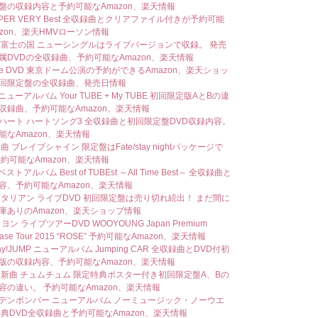
盤の収録内容と予約可能なAmazon、楽天情報
UPER VERY Best 全収録曲とクリアファイル付きが予約可能
azon、楽天HMVローソン情報
 富士の国 ニューシングルはライブバージョンで収録。 発売
属DVDの全収録曲、予約可能なAmazon、楽天情報
Nee DVD 東京ドーム公演の予約ができるAmazon、楽天ショッ
回限定盤の全収録曲、発売日情報
 ニューアルバム Your TUBE + My TUBE 初回限定版AとBの違
収録曲、予約可能なAmazon、楽天情報
ハート ハートソング3 全収録曲と初回限定盤DVD収録内容。
能なAmazon、楽天情報
曲 ブレイブシャイン 限定盤はFate/stay nightパッケージで
予約可能なAmazon、楽天情報
ベストアルバム Best of TUBEst ～All Time Best～ 全収録曲と
容、予約可能なAmazon、楽天情報
ジタリアン ライブDVD 初回限定盤は売り切れ続出！ まだ間に
庫ありのAmazon、楽天ショップ情報
ウヨン ライブツアーDVD WOOYOUNG Japan Premium
case Tour 2015 “ROSE” 予約可能なAmazon、楽天情報
Say!JUMP ニューアルバム Jumping CAR 全収録曲とDVD付初
版の収録内容、予約可能なAmazon、楽天情報
S 新曲 チュムチュム 限定特典ポスター付き初回限定盤A、Bの
容の違い。 予約可能なAmazon、楽天情報
デンボンバー ニューアルバム ノーミュージック・ノーウエ
特典DVD全収録曲と予約可能なAmazon、楽天情報