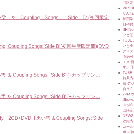
回限定
V6 S
なAm
Coupling Songs：｀Side B‘ (初回限定
長渕剛
日や付
SHI
プと初
TUBE
upling Songs:`Side B‘(初回生産限定盤)(DVD
いと全
クリス
予約可
エメ 新
す。 
TUBE 
 Coupling Songs: ‘Side B’ (+カップリン…
特典内
嵐 デ
合う在
2PM 
 Coupling Songs: ‘Side B’ (+カップリン…
Show
Hey!
回限定
NEW
D+DVD【黒い雫 & Coupling Songs:‘Side
収録内
ゴール
ポン 