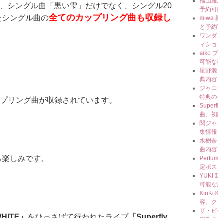
福山雅
ルは、シングル曲「黒い雫」だけでなく、シングル20
予約可
全てのカップリング曲も収録し
たシングル曲の
miw
と予約
ワンダ
ィショ
aik
可能な
ゞ
星野源
典内容
ジャニ
特典の
カップリング曲が収録されています。
Super
曲、初
関ジャ
集情報
水樹奈々
曲内容
ら楽しみです。
Perf
定ポス
YUKI
可能な
KinK
容、ク
ザ・ビ
HITE」
をひっさげて行われたライブ
「Superfly