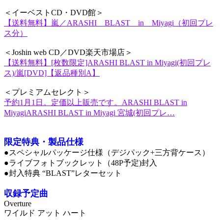
＜イーベストCD・DVD館＞
【送料無料】嵐／ARASHI BLAST in Miyagi（初回プレ
ス分）
＜Joshin web CD／DVD楽天市場店＞
【送料無料】[枚数限定]ARASHI BLAST in Miyagi(初回プレ
ス)/嵐[DVD]【返品種別A】
＜プレミアムセレクト＞
予約1月1日。定価以上販売です。ARASHI BLAST in
MiyagiARASHI BLAST in Miyagi 宮城(初回プレ…
限定特典・製品仕様
●スペシャルパッケージ仕様（デジパック+三方背ケース）
●ライブフォトブックレット（48P予定)封入
●封入特典 “BLAST”レターセット
収録予定曲
Overture
ワイルド アット ハート