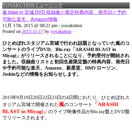
YOYAKUTIONミュージック
嵐 blast in 宮城 DVD 収録曲と限定特典内容、発売日と予約
可能な楽天、Amazon情報
11月 17th, 2015 @ 08:21 pm › yoyakution
Posted on
2015-11-17
by
yoyakution
ひとめぼれスタジアム宮城で行われ話題となっていた嵐のコ
ンサートのライブDVD、Blu-ray「ARASHI BLAST in
Miyagi」がリリースされることになり、予約受付が開始され
ました。収録曲リストと初回生産限定盤の特典内容、発売日
や予約可能な楽天、Amazon、新星堂、HMVローソン、
Joshinなどの情報をお知らせします。
2015年9月19日20日22日23日の4日間にわたり、ひとめぼれス
嵐
「ARASHI
タジアム宮城で開催された
のコンサート
BLAST in Miyagi」
のライブ映像作品がBlu-ray盤とDVD盤
でリリースされます。