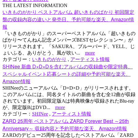
THE LATEST INFORMATION
いきものがかり ベストアルバム 超いきものばかり 初回限定
盤の収録内容の違いと発売日、予約可能な楽天、Amazon情
報
「いきものがかり」のスーパーベストアルバム「超いきもの
ばかり〜てんねん記念メンバーズBESTセレクション〜」が
リリースされます。「SAKURA、ブルーバード、YELL、じ
ょいふる、ありがとう、風が吹い...
more
カテゴリー：
いきものがかり
,
アーティスト情報
SHINee 新曲 D×D×Dを含むアルバムの収録曲や限定特典、
スペシャルイベント応募シートの詳細や予約可能な楽天、
Amazon情報
SHINeeのニューアルバム「D×D×D」がリリースされます。
このアルバムには、同名タイトルの新曲を含む全12曲が収録
されています。初回限定版Aは特典映像が収録されたBlu-ray
が、限定版BはDVD...
more
カテゴリー：
SHINee
,
アーティスト情報
ZARD 25周年 ベストアルバム ZARD Forever Best ～25th
Anniversary～ 収録内容と予約可能な楽天、Amazon情報
ZARDのデビュー25周年を記念したベストアルバム「ZARD