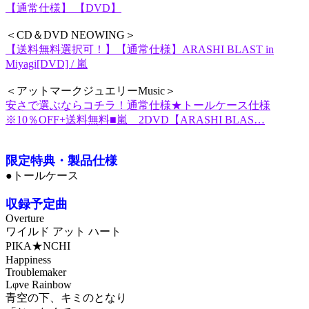
【通常仕様】 【DVD】
＜CD＆DVD NEOWING＞
【送料無料選択可！】【通常仕様】ARASHI BLAST in
Miyagi[DVD] / 嵐
＜アットマークジュエリーMusic＞
安さで選ぶならコチラ！通常仕様★トールケース仕様
※10％OFF+送料無料■嵐 2DVD【ARASHI BLAS…
限定特典・製品仕様
●トールケース
収録予定曲
Overture
ワイルド アット ハート
PIKA★NCHI
Happiness
Troublemaker
Lφve Rainbow
青空の下、キミのとなり