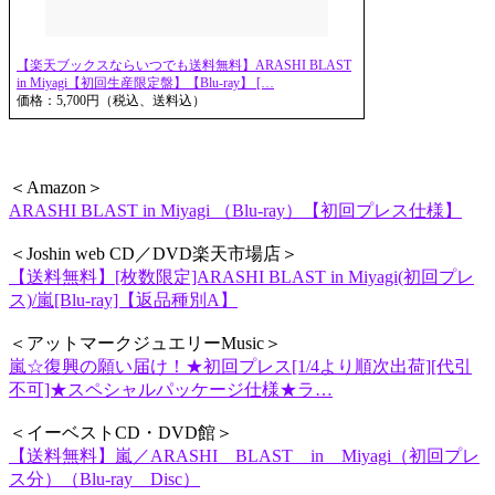
【楽天ブックスならいつでも送料無料】ARASHI BLAST
in Miyagi【初回生産限定盤】【Blu-ray】 […
価格：5,700円（税込、送料込）
＜Amazon＞
ARASHI BLAST in Miyagi （Blu-ray）【初回プレス仕様】
＜Joshin web CD／DVD楽天市場店＞
【送料無料】[枚数限定]ARASHI BLAST in Miyagi(初回プレ
ス)/嵐[Blu-ray]【返品種別A】
＜アットマークジュエリーMusic＞
嵐☆復興の願い届け！★初回プレス[1/4より順次出荷][代引
不可]★スペシャルパッケージ仕様★ラ…
＜イーベストCD・DVD館＞
【送料無料】嵐／ARASHI BLAST in Miyagi（初回プレ
ス分）（Blu-ray Disc）