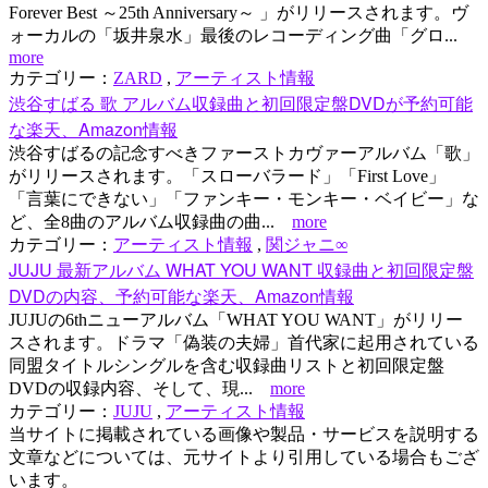
Forever Best ～25th Anniversary～ 」がリリースされます。ヴ
ォーカルの「坂井泉水」最後のレコーディング曲「グロ...
more
カテゴリー：
ZARD
,
アーティスト情報
渋谷すばる 歌 アルバム収録曲と初回限定盤DVDが予約可能
な楽天、Amazon情報
渋谷すばるの記念すべきファーストカヴァーアルバム「歌」
がリリースされます。「スローバラード」「First Love」
「言葉にできない」「ファンキー・モンキー・ベイビー」な
ど、全8曲のアルバム収録曲の曲...
more
カテゴリー：
アーティスト情報
,
関ジャニ∞
JUJU 最新アルバム WHAT YOU WANT 収録曲と初回限定盤
DVDの内容、予約可能な楽天、Amazon情報
JUJUの6thニューアルバム「WHAT YOU WANT」がリリー
スされます。ドラマ「偽装の夫婦」首代家に起用されている
同盟タイトルシングルを含む収録曲リストと初回限定盤
DVDの収録内容、そして、現...
more
カテゴリー：
JUJU
,
アーティスト情報
当サイトに掲載されている画像や製品・サービスを説明する
文章などについては、元サイトより引用している場合もござ
います。