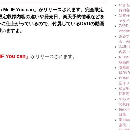
いきも
Me IF You can」がリリースされます。完全限定
録内容
SHI
限定収録内容の違いや発売日、楽天予約情報などを
ャルイ
に仕上がっているので、付属しているDVDの動画
ZARD 
思いますよ。
Anni
渋谷す
天、Am
JUJU
内容、
IF You can」
がリリースされます。
NEW
収録内
秦基博
版DV
BUMP
定オリ
松田聖
回限定
sexy
の収録
back
録曲、
嵐 bl
楽天、A