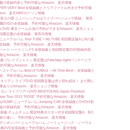
盤の収録内容と予約可能なAmazon、楽天情報
UPER VERY Best 全収録曲とクリアファイル付きが予約可能
azon、楽天HMVローソン情報
 富士の国 ニューシングルはライブバージョンで収録。 発売
属DVDの全収録曲、予約可能なAmazon、楽天情報
Nee DVD 東京ドーム公演の予約ができるAmazon、楽天ショッ
回限定盤の全収録曲、発売日情報
 ニューアルバム Your TUBE + My TUBE 初回限定版AとBの違
収録曲、予約可能なAmazon、楽天情報
ハート ハートソング3 全収録曲と初回限定盤DVD収録内容。
能なAmazon、楽天情報
曲 ブレイブシャイン 限定盤はFate/stay nightパッケージで
予約可能なAmazon、楽天情報
ベストアルバム Best of TUBEst ～All Time Best～ 全収録曲と
容、予約可能なAmazon、楽天情報
ジタリアン ライブDVD 初回限定盤は売り切れ続出！ まだ間に
庫ありのAmazon、楽天ショップ情報
ウヨン ライブツアーDVD WOOYOUNG Japan Premium
case Tour 2015 “ROSE” 予約可能なAmazon、楽天情報
Say!JUMP ニューアルバム Jumping CAR 全収録曲とDVD付初
版の収録内容、予約可能なAmazon、楽天情報
S 新曲 チュムチュム 限定特典ポスター付き初回限定盤A、Bの
容の違い。 予約可能なAmazon、楽天情報
デンボンバー ニューアルバム ノーミュージック・ノーウエ
特典DVD全収録曲と予約可能なAmazon、楽天情報