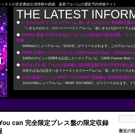
! アーティストの音楽番組出演情報や新曲、最新アルバムの通販予約情報サイト
THE LATEST INFOR
いきものがかり ベストアルバム 超いきものばかり 初回限定盤の
「いきものがかり」のスーパーベストアルバム「超いきものばかり〜てんねん
SHINee 新曲 D×D×Dを含むアルバムの収録曲や限定特典、ス
情報
SHINeeのニューアルバム「D×D×D」がリリースされます。このアルバム
ZARD 25周年 ベストアルバム ZARD Forever Best ～25th A
ZARDのデビュー25周年を記念したベストアルバム「ZARD Forever Be
渋谷すばる 歌 アルバム収録曲と初回限定盤DVDが予約可能な楽天
渋谷すばるの記念すべきファーストカヴァーアルバム「歌」がリリースされま
JUJU 最新アルバム WHAT YOU WANT 収録曲と初回限定盤D
JUJUの6thニューアルバム「WHAT YOU WANT」がリリースさ
IF You can 完全限定プレス盤の限定収録
報
最近の