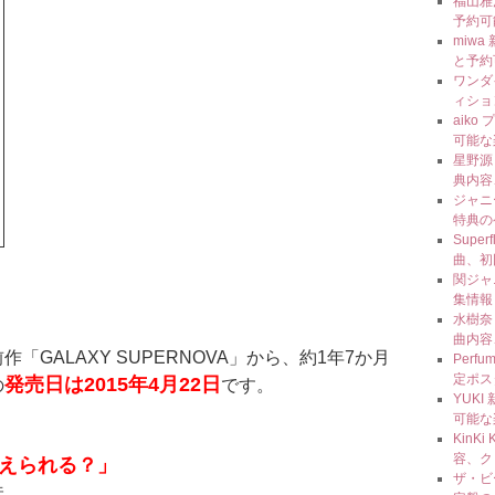
福山雅
予約可
miw
と予約
ワンダ
ィショ
aik
可能な
星野源
典内容
ジャニ
特典の
Super
曲、初
関ジャ
集情報
水樹奈々
曲内容
GALAXY SUPERNOVA」から、約1年7か月
Perf
定ポス
発売日は2015年4月22日
の
です。
YUKI
可能な
KinK
容、ク
えられる？」
ザ・ビ
味。