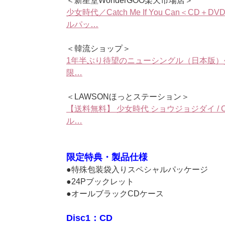
＜新星堂WonderGOO楽天市場店＞
少女時代／Catch Me If You Can＜
ルパッ…
＜韓流ショップ＞
1年半ぶり待望のニューシングル（日本版）少女時代 
限…
＜LAWSONほっとステーション＞
【送料無料】 少女時代 ショウジョジダイ / Catc
ル…
限定特典・製品仕様
●特殊包装袋入りスペシャルパッケージ
●24Pブックレット
●オールブラックCDケース
Disc1：CD