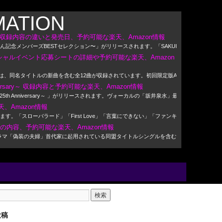
MATION
収録内容の違いと発売日、予約可能な楽天、Amazon情報
記念メンバーズBESTセレクション〜」がリリースされます。「SAKURA、ブルーバー
ペシャルイベント応募シートの詳細や予約可能な楽天、Amazon
には、同名タイトルの新曲を含む全12曲が収録されています。初回限定版Aは特典映像が収録され
nniversary～ 収録内容と予約可能な楽天、Amazon情報
st ～25th Anniversary～ 」がリリースされます。ヴォーカルの「坂井泉水」最後のレコー
、Amazon情報
す。「スローバラード」「First Love」「言葉にできない」「ファンキー・モンキー
VDの内容、予約可能な楽天、Amazon情報
れます。ドラマ「偽装の夫婦」首代家に起用されている同盟タイトルシングルを含む収録曲リスト
投稿