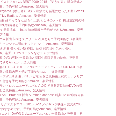
ベストアルバム BEST 2009-2015 『笑う約束』 購入特典と
曲、予約可能なAmazon、楽天情報
yokoyama（横山健） Mステ出演でも話題になった新曲 I Won’t
Off My Radio のAmazon、楽天情報
I 新曲 好きってなんだろう…涙/となりのメトロ 初回限定盤の特
Dの収録内容と予約可能なAmazon、楽天情報
 新曲 Exterminate 特典情報と予約ができるAmazon、楽天
プ情報
ニ∞ 新曲 前向きスクリーム 在庫ありで予約可能な（初回限
キャンジャニ盤のセットもあり）Amazon、楽天情報
檎 新曲 長く短い祭 神様、仏様 発売日や予約可能な
zon、楽天、HMVローソンなどショップ情報
起 DVD WITH 全収録曲と初回生産限定盤の特典、発売日、
できるAmazon、楽天情報
&THE COYOTE BAND ニューアルバム BLOOD MOON 初
盤の収録内容と予約可能なAmazon、楽天情報
ーズWEST 新曲 バリ ハピ 初回盤全収録曲と発売日、クリア
ル付きを予約可能なAmazon、楽天情報
サンドロス ニューアルバム ALXD 初回限定盤特典DVDの収
と全収録曲とAmazon、楽天情報
Soul Brothers 新曲 Summer Madness 特典DVDの収録内容
日、予約可能なAmazon、楽天情報
8 リクエストアワー 2015 DVD メイキング映像も充実の200
rがおすすめです。 予約可能なAmazon、楽天情報
er（エメ） DAWN 3rdニューアルバムの全収録曲と発売日、初