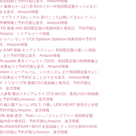
全収録曲と予約可能な楽天、Amazon情報
イ 最後もやっぱり君 B3ポスター付初回限定盤セットがまだ
きる楽天、Amazon情報
rs ラブライブ 1stシングル 君のこころは輝いてるかい？ メン
声優情報と予約可能な楽天、Amazon情報
My-Ft2 新曲 AAO 初回限定版の収録内容と発売日、予約可能な
Amazon、シリアルコード情報
ゥーン サントラCD Splatoon Splatune 特典内容や予約可
天、Amazon情報
say JUMP 新曲 キミアトラクション 初回限定盤の違いと収録
、まだ予約可能な楽天、Amazon情報
TUN quarter 東京ドームライブDVD、初回限定版の特典映像は
 在庫ありで予約可能な楽天、Amazon情報
aponism ニューアルバム、ジャポニズム まだ初回限定版やよい
の在庫ありで予約することができる楽天、Amazon情報
ナ トリセツ 27th 新曲CDの収録曲と発売日、予約可能な
on、楽天情報
二人参客 横浜スタジアムライブCD 緑の日、黄色の日の収録曲
と予約可能なAmazon、楽天情報
 輸入盤アルバム VOL.5（5集）LION HEART 発売日と全収
予約可能なAmazon、楽天情報
 18th 新曲 夜空。Feat.ハジ→／ストレスフリー 初回限定盤
収録内容や発売日、予約可能なAmazon、楽天情報
10th ANNIVERSARY BEST 全収録曲とグッズ付きBOXやDVD
容の詳細と予約可能なAmazon、楽天情報