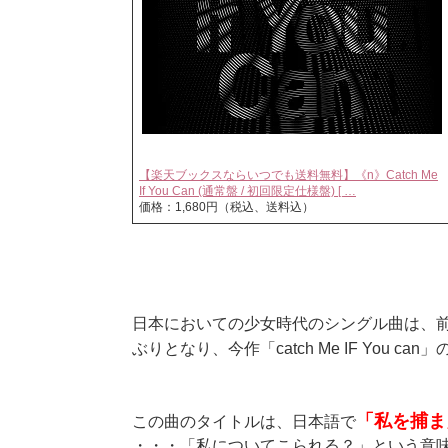
【楽天ブックスならいつでも送料無料】《n》Catch Me
If You Can (通常盤 / 初回限定仕様盤) [ …
価格：1,680円（税込、送料込）
日本においての少女時代のシングル曲は、前作「
ぶりとなり、今作「catch Me IF You can」
「私を捕ま
この曲のタイトルは、日本語で
・・・「私についてこられる？」という意