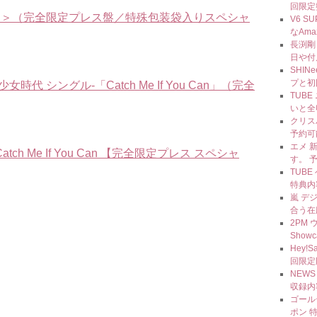
回限定
CD＋DVD＞（完全限定プレス盤／特殊包装袋入りスペシャ
V6 S
なAm
長渕剛
日や付
SHI
プと初
シングル-「Catch Me If You Can」（完全
TUBE
いと全
クリス
予約可
エメ 新
h Me If You Can 【完全限定プレス スペシャ
す。 
TUBE 
特典内
嵐 デ
合う在
2PM 
Show
Hey!
回限定
NEW
収録内
ゴール
ポン 