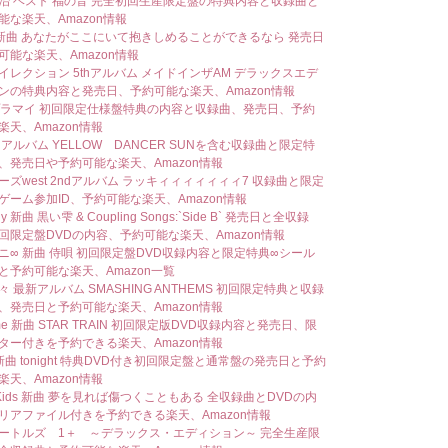
治 ベスト 福の音 完全初回生産限定盤の特典内容と収録曲と
能な楽天、Amazon情報
a 新曲 あなたがここにいて抱きしめることができるなら 発売日
可能な楽天、Amazon情報
イレクション 5thアルバム メイドインザAM デラックスエデ
ンの特典内容と発売日、予約可能な楽天、Amazon情報
o プラマイ 初回限定仕様盤特典の内容と収録曲、発売日、予約
楽天、Amazon情報
 アルバム YELLOW DANCER SUNを含む収録曲と限定特
、発売日や予約可能な楽天、Amazon情報
ーズwest 2ndアルバム ラッキィィィィィィィ7 収録曲と限定
ゲーム参加ID、予約可能な楽天、Amazon情報
fly 新曲 黒い雫 & Coupling Songs:`Side B` 発売日と全収録
回限定盤DVDの内容、予約可能な楽天、Amazon情報
ニ∞ 新曲 侍唄 初回限定盤DVD収録内容と限定特典∞シール
と予約可能な楽天、Amazon一覧
 最新アルバム SMASHING ANTHEMS 初回限定特典と収録
、発売日と予約可能な楽天、Amazon情報
ume 新曲 STAR TRAIN 初回限定版DVD収録内容と発売日、限
ター付きを予約できる楽天、Amazon情報
 新曲 tonight 特典DVD付き初回限定盤と通常盤の発売日と予約
楽天、Amazon情報
i Kids 新曲 夢を見れば傷つくこともある 全収録曲とDVDの内
リアファイル付きを予約できる楽天、Amazon情報
ートルズ 1＋ ～デラックス・エディション～ 完全生産限