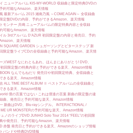
 ニューアルバム KIS-MY-WORLD 収録曲と限定特典DVDの
予約可能なAmazon、楽天情報
 最新アルバム 2015 湘南乃風 ～COME AGAIN～ 全収録曲
限定盤DVDの内容、予約ができるAmazon、楽天情報
トモンチー 共鳴 ニューアルバムの限定特典内容と全収録
約可能なAmazon、楽天情報
イル 3rdアルバム D’AZUR 初回限定盤の内容と発売日、予約
Amazon、楽天情報
ON SQUARE GARDEN シュガーソングとビターステップ 新
回限定盤ライブCDの全収録曲と予約可能なAmazon、楽天情
ーズWEST なにわともあれ、ほんまにありがとう! DVD、
-ray初回限定盤の特典内容と予約ができる楽天、Amazon情報
A-BOON なんでもねだり 発売日や初回限定特典、全収録曲と
できる楽天、Amazon情報
 ALL TIME BEST ALBUM Ⅱ ベストアルバムの全収録曲と
できる楽天、Amazon情報
Rworld 僕の言葉ではない これは僕達の言葉 新曲の限定盤の違
録曲、発売日と予約可能な楽天、Amazon情報
 新曲はDVD、Blu-rayシングル。 INTERACTIONAL /
 ME UR MONSTERの予約可能な楽天、Amazon情報
ジュノのライブDVD JUNHO Solo Tour 2014 “FEEL”の初回限
典や発売日、予約可能なAmazon、楽天情報
 RED 赤盤 発売日と予約ができる楽天、Amazonのショップ情報
トバンドや特典DVD情報