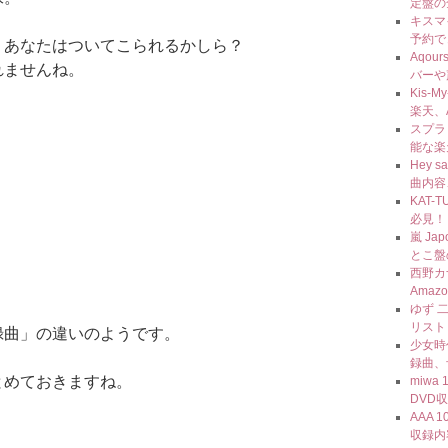
定盤の
キスマ
予約で
、あなたはついてこられるかしら？
Aqou
れませんね。
バーや
Kis-
楽天、
スプラト
能な楽
Hey 
曲内容
KAT-
必見！
嵐 J
とこ盤
西野カ
Amaz
ゆず 
リスト
録曲」の違いのようです。
少女時代
録曲、
とめておきますね。
miwa
DVD
AAA 
収録内