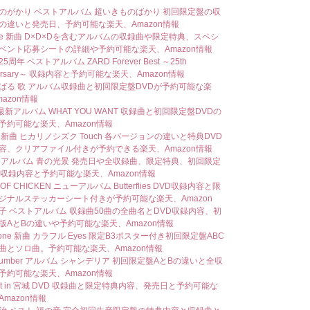
のがかり ベストアルバム 超いきものばかり 初回限定盤の収
の違いと発売日、予約可能な楽天、Amazon情報
Nee 新曲 D×D×Dを含むアルバムの収録曲や限定特典、スペシ
ベント応募シートの詳細や予約可能な楽天、Amazon情報
25周年 ベストアルバム ZARD Forever Best ～25th
versary～ 収録内容と予約可能な楽天、Amazon情報
ばる 歌 アルバム収録曲と初回限定盤DVDが予約可能な楽
azon情報
 最新アルバム WHAT YOU WANT 収録曲と初回限定盤DVDの
予約可能な楽天、Amazon情報
S 新曲 ヒカリノシズク Touch 各バージョンの違いと特典DVD
容、クリアファイル付きが予約できる楽天、Amazon情報
 アルバム 青の光景 発売日や全収録曲、限定特典、初回限定
D収録内容と予約可能な楽天、Amazon情報
 OF CHICKEN ニューアルバム Butterflies DVD収録内容と限
ジナルステッカーシート付きが予約可能な楽天、Amazon
子 ベストアルバム 収録曲50曲の全曲名とDVD収録内容、初
版AとBの違いや予約可能な楽天、Amazon情報
 zone 新曲 カラフル Eyes 限定B3ポスター付き初回限定盤ABC
曲とソロ曲。予約可能な楽天、Amazon情報
 number アルバム シャンデリア 初回限定盤AとBの違いと全収
予約可能な楽天、Amazon情報
ast in 宮城 DVD 収録曲と限定特典内容、発売日と予約可能な
mazon情報