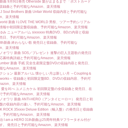
 新曲 9月9日発売 Otherside 愛が止まるまで 「ポストカード
収録曲と予約可能なAmazon、楽天情報
 Soul Brothers 新曲 Unfair World 収録内容と予約可能な
on、楽天情報
world 新曲 I LOVE THE WORLD 男祭、ツアー予約シリアル
情報や初回限定盤収録曲、予約可能なAmazon、楽天情報
み ニューアルバム sixxxxxx 特典DVD、BDの内容と収録
売日、予約可能なAmazon、楽天情報
43th新曲 終わらない歌 発売日と収録曲、予約可能な
on、楽天情報
ノオワリ 新曲 SOS／プレゼント 進撃の巨人主題歌の発売日
応募特典詳細と予約可能なAmazon、楽天情報
 number 新曲 手紙 完全生産限定盤DVDの収録内容と発売日、
能なAmazon、楽天情報
クション 最新アルバム 懐かしい月は新しい月 ～Coupling＆
ix works～ 収録曲と初回限定盤BD、DVDの収録内容、予約可
mazon、楽天情報
曲 愛を叫べ ユメニカケル 初回限定盤の全収録曲と発売日、在
で予約可能なAmazon、楽天情報
ノオワリ 新曲 ANTI-HERO（アンタイヒーロー） 発売日と初
盤の収録内容の違い、予約可能なAmazon、楽天情報
OK ROCK 35xxxv Deluxe Edition（輸入盤）の発売日と収録曲
、予約可能なAmazon、楽天情報
 I am a HERO 31th新曲は25周年特典マフラータオル付が
す。 発売日と予約可能なAmazon、楽天情報