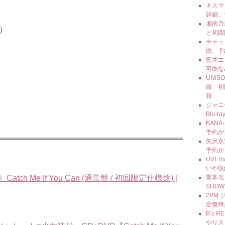
キスマイ
詳細、
湘南乃風
ks）
と初回
チャッ
曲、予
藍井エ
可能な
UNIS
曲、初
報
ジャニ
Blu
KAN
予約が
矢沢永吉
予約が
UVE
いや収
Me If You Can (通常盤 / 初回限定仕様盤) [
堂本光一
SHOW
2PM 
定盤特
B’z
やリス