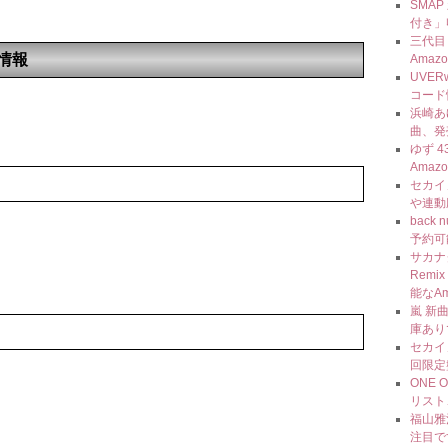
SMAP
付き」
三代目 J
細情報
Amaz
UVER
コード
浜崎あゆ
曲、発
ゆず 
Amaz
セカイ
や連動
back
予約可
サカナ
Rem
能なA
嵐 新
庫あり
セカイ
回限定
ONE 
リスト
福山雅治
注目で