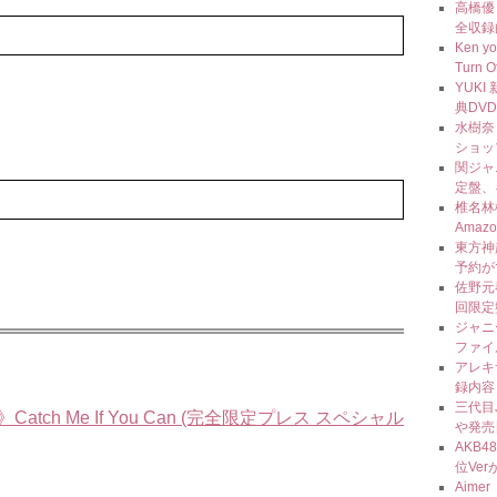
高橋優 
全収録
Ken 
Turn 
YUK
典DV
水樹奈々
ショッ
関ジャ
定盤、
椎名林
Ama
東方神
予約が
佐野元春
回限定
ジャニ
ファイ
アレキ
録内容
三代目J 
h Me If You Can (完全限定プレス スペシャル
や発売
AKB4
位Ve
Aim